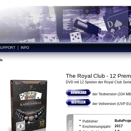
|
SUPPORT
INFO
le
The Royal Club - 12 Prem
DVD mit 12 Spielen der Royal Club Seri
der Testversion (334 MB
der Vollversion (UVP EU
BufoProje
Publisher:
2017
Erscheinungsjahr: