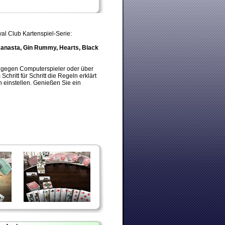
al Club Kartenspiel-Serie:
anasta, Gin Rummy, Hearts, Black
ie gegen Computerspieler oder über
chritt für Schritt die Regeln erklärt
 einstellen. Genießen Sie ein