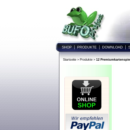
|
|
|
SHOP
PRODUKTE
DOWNLOAD
Startseite
>
Produkte
>
12 Premiumkartenspie