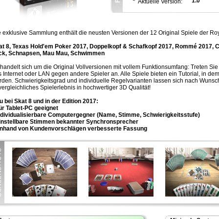
1.0
Aktuelle Version:
 exklusive Sammlung enthält die neusten Versionen der 12 Original Spiele der Roy
at 8, Texas Hold'em Poker 2017, Doppelkopf & Schafkopf 2017, Rommé 2017, C
ck, Schnapsen, Mau Mau, Schwimmen
handelt sich um die Original Vollversionen mit vollem Funktionsumfang: Treten S
 Internet oder LAN gegen andere Spieler an. Alle Spiele bieten ein Tutorial, in dem S
den. Schwierigkeitsgrad und individuelle Regelvarianten lassen sich nach Wunsch
ergleichliches Spielerlebnis in hochwertiger 3D Qualität!
 bei Skat 8 und in der Edition 2017:
ür Tablet-PC geeignet
Individualisierbare Computergegner (Name, Stimme, Schwierigkeitsstufe)
Einstellbare Stimmen bekannter Synchronsprecher
Anhand von Kundenvorschlägen verbesserte Fassung