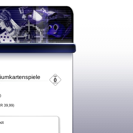
iumkartenspiele
e
)
R 39,99)
ct