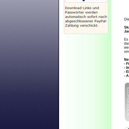
Die
Sk
Ja
Es 
das
wer
unv
Neu
- F
- 
- 
- 