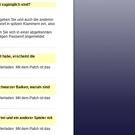
t zugänglich sind?
 geben Sie und auch die anderen
ort in spitzen Klammern ein, also
en Sie sich in einer abgetrennten
telligen Passwort angemeldet
 habe, erscheint die
erladen. Mit dem Patch ist das
schwarzer Balken, warum sind
erladen. Mit dem Patch ist das
tet und ein anderer Spieler mit
erladen. Mit dem Patch ist das