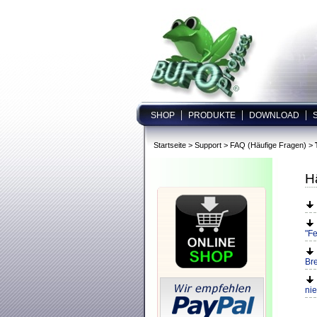
|
|
|
SHOP
PRODUKTE
DOWNLOAD
Startseite
>
Support
>
FAQ (Häufige Fragen)
>
H
"Fe
Bre
ni